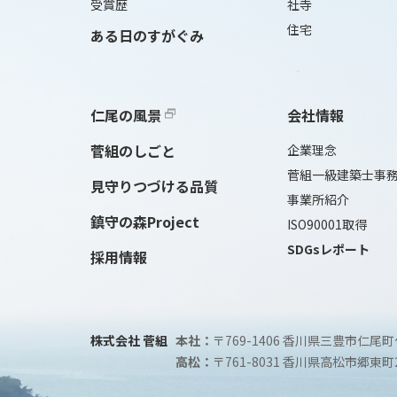
受賞歴
社寺
住宅
ある日のすがぐみ
仁尾の風景
会社情報
菅組のしごと
企業理念
菅組一級建築士事
見守りつづける品質
事業所紹介
鎮守の森Project
ISO90001取得
SDGsレポート
採用情報
株式会社 菅組
本社：
〒769-1406 香川県三豊市仁尾町
高松：
〒761-8031 香川県高松市郷東町2