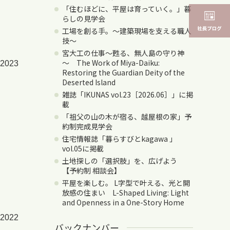
「住むほどに、平屋は育っていく。」暮
らしの見学会
工場を創る手。〜建築現場を支える職人
技〜
宮大工の仕事～甦る、無人島の守り神
～ The Work of Miya-Daiku:
2023
Restoring the Guardian Deity of the
Deserted Island
雑誌「IKUNAS vol.23［2026.06］」に掲
載
「祖父の山の木が宿る、越屋根の家」予
約制完成見学会
住宅情報誌「暮らすびとkagawa 」
vol.05に掲載
土地探しの「選択肢」を、広げよう
【予約制 相談会】
平屋を楽しむ。 L字型で叶える、光と開
放感の住まい L-Shaped Living: Light
and Openness in a One-Story Home
2022
バックナンバー