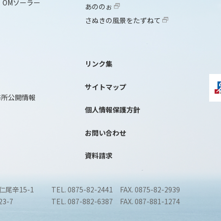
OMソーラー
あののぉ
さぬきの風景をたずねて
リンク集
サイトマップ
務所公開情報
個人情報保護方針
お問い合わせ
資料請求
仁尾辛15-1
TEL. 0875-82-2441 FAX. 0875-82-2939
3-7
TEL. 087-882-6387 FAX. 087-881-1274