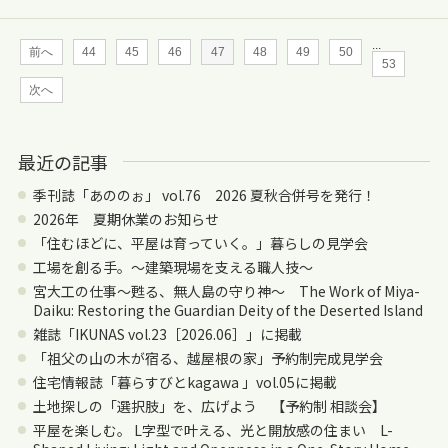
...
前へ
44
45
46
47
48
49
50
53
次へ
最近の記事
季刊誌「あののぉ」 vol.76 2026 夏秋合併号を発行！
2026年 夏期休業のお知らせ
「住むほどに、平屋は育っていく。」暮らしの見学会
工場を創る手。〜建築現場を支える職人技〜
宮大工の仕事～甦る、無人島の守り神～ The Work of Miya-
Daiku: Restoring the Guardian Deity of the Deserted Island
雑誌「IKUNAS vol.23［2026.06］」に掲載
「祖父の山の木が宿る、越屋根の家」予約制完成見学会
住宅情報誌「暮らすびとkagawa 」vol.05に掲載
土地探しの「選択肢」を、広げよう 【予約制 相談会】
平屋を楽しむ。 L字型で叶える、光と開放感の住まい L-