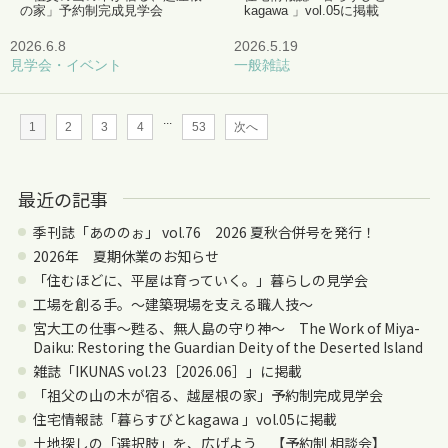
の家」予約制完成見学会
kagawa 」vol.05に掲載
2026.6.8
2026.5.19
見学会・イベント
一般雑誌
...
1
2
3
4
53
次へ
最近の記事
季刊誌「あののぉ」 vol.76 2026 夏秋合併号を発行！
2026年 夏期休業のお知らせ
「住むほどに、平屋は育っていく。」暮らしの見学会
工場を創る手。〜建築現場を支える職人技〜
宮大工の仕事～甦る、無人島の守り神～ The Work of Miya-
Daiku: Restoring the Guardian Deity of the Deserted Island
雑誌「IKUNAS vol.23［2026.06］」に掲載
「祖父の山の木が宿る、越屋根の家」予約制完成見学会
住宅情報誌「暮らすびとkagawa 」vol.05に掲載
土地探しの「選択肢」を、広げよう 【予約制 相談会】