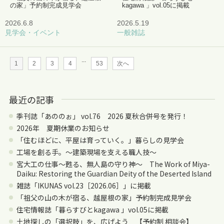
の家」予約制完成見学会
kagawa 」vol.05に掲載
2026.6.8
2026.5.19
見学会・イベント
一般雑誌
...
1
2
3
4
53
次へ
最近の記事
季刊誌「あののぉ」 vol.76 2026 夏秋合併号を発行！
2026年 夏期休業のお知らせ
「住むほどに、平屋は育っていく。」暮らしの見学会
工場を創る手。〜建築現場を支える職人技〜
宮大工の仕事～甦る、無人島の守り神～ The Work of Miya-
Daiku: Restoring the Guardian Deity of the Deserted Island
雑誌「IKUNAS vol.23［2026.06］」に掲載
「祖父の山の木が宿る、越屋根の家」予約制完成見学会
住宅情報誌「暮らすびとkagawa 」vol.05に掲載
土地探しの「選択肢」を、広げよう 【予約制 相談会】