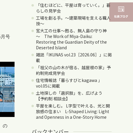
「住むほどに、平屋は育っていく。」暮
らしの見学会
工場を創る手。〜建築現場を支える職人
技〜
宮大工の仕事～甦る、無人島の守り神
～ The Work of Miya-Daiku:
5月号
Restoring the Guardian Deity of the
Deserted Island
雑誌「IKUNAS vol.23［2026.06］」に掲
載
「祖父の山の木が宿る、越屋根の家」予
約制完成見学会
住宅情報誌「暮らすびとkagawa 」
vol.05に掲載
土地探しの「選択肢」を、広げよう
【予約制 相談会】
平屋を楽しむ。 L字型で叶える、光と開
放感の住まい L-Shaped Living: Light
and Openness in a One-Story Home
）の
バックナンバー