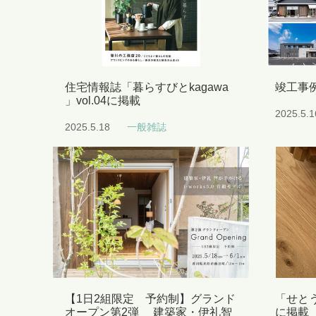
住宅情報誌「暮らすびとkagawa
竣工事
」vol.04に掲載
2025.5.1
2025.5.18
一般雑誌
【1日2組限定 予約制】グランド
「せとう
オープン第2弾 建築家・伊礼智
に掲載