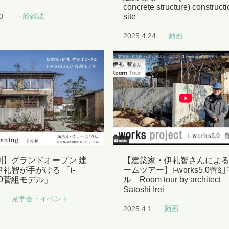
concrete structure) constructi
0
一般雑誌
site
2025.4.24
動画
制】グランドオープン 建
【建築家・伊礼智さんによ
礼智が手がける 「i-
ームツアー】i-works5.0菅
5.0菅組モデル」
ル Room tour by architect
Satoshi Irei
見学会・イベント
2025.4.1
動画