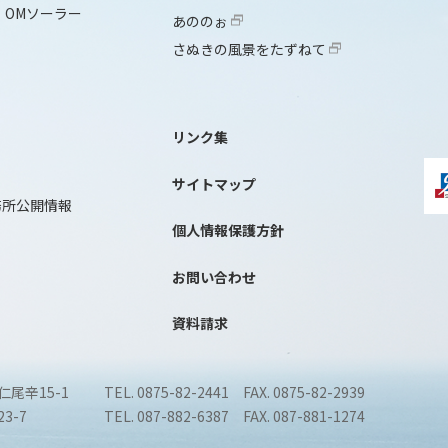
OMソーラー
あののぉ
さぬきの風景をたずねて
リンク集
サイトマップ
務所公開情報
個人情報保護方針
お問い合わせ
資料請求
仁尾辛15-1
TEL. 0875-82-2441 FAX. 0875-82-2939
3-7
TEL. 087-882-6387 FAX. 087-881-1274