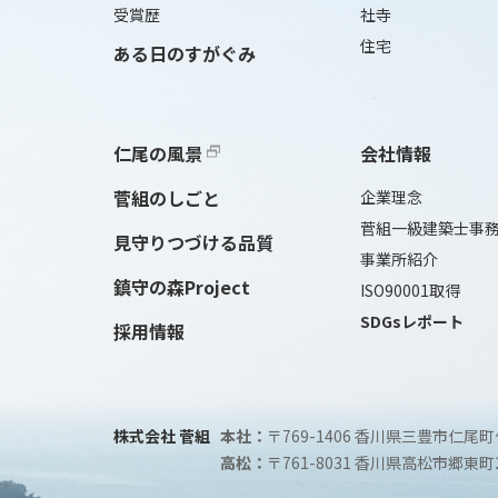
受賞歴
社寺
住宅
ある日のすがぐみ
仁尾の風景
会社情報
菅組のしごと
企業理念
菅組一級建築士事
見守りつづける品質
事業所紹介
鎮守の森Project
ISO90001取得
SDGsレポート
採用情報
株式会社 菅組
本社：
〒769-1406 香川県三豊市仁尾町
高松：
〒761-8031 香川県高松市郷東町2