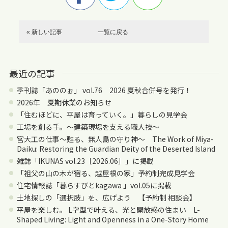
« 新しい記事
一覧に戻る
最近の記事
季刊誌「あののぉ」 vol.76 2026 夏秋合併号を発行！
2026年 夏期休業のお知らせ
「住むほどに、平屋は育っていく。」暮らしの見学会
工場を創る手。〜建築現場を支える職人技〜
宮大工の仕事～甦る、無人島の守り神～ The Work of Miya-
Daiku: Restoring the Guardian Deity of the Deserted Island
雑誌「IKUNAS vol.23［2026.06］」に掲載
「祖父の山の木が宿る、越屋根の家」予約制完成見学会
住宅情報誌「暮らすびとkagawa 」vol.05に掲載
土地探しの「選択肢」を、広げよう 【予約制 相談会】
平屋を楽しむ。 L字型で叶える、光と開放感の住まい L-
Shaped Living: Light and Openness in a One-Story Home