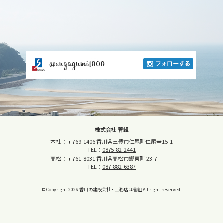
株式会社 菅組
本社：〒769-1406 香川県三豊市仁尾町仁尾辛15-1
TEL：
0875-82-2441
高松：〒761-8031 香川県高松市郷東町 23-7
TEL：
087-882-6387
© Copyright
2026
香川の建設会社・工務店は菅組
All right reserved.