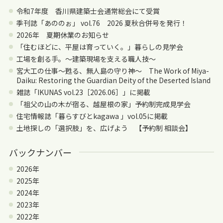
令和7年度 香川県建築士会通常総会にて受賞
季刊誌「あののぉ」 vol.76 2026 夏秋合併号を発行！
2026年 夏期休業のお知らせ
「住むほどに、平屋は育っていく。」暮らしの見学会
工場を創る手。〜建築現場を支える職人技〜
宮大工の仕事～甦る、無人島の守り神～ The Work of Miya-
Daiku: Restoring the Guardian Deity of the Deserted Island
雑誌「IKUNAS vol.23［2026.06］」に掲載
「祖父の山の木が宿る、越屋根の家」予約制完成見学会
住宅情報誌「暮らすびとkagawa 」vol.05に掲載
土地探しの「選択肢」を、広げよう 【予約制 相談会】
バックナンバー
2026年
2025年
2024年
2023年
2022年