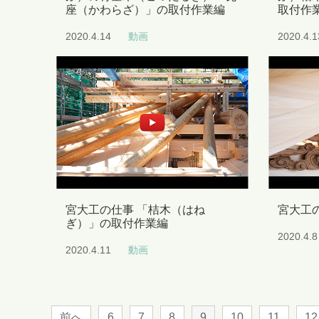
座（かわらざ）」の取付作業編
取付作
2020.4.14
動画
2020.4.1
宮大工の仕事 「桔木（はね
宮大工
ぎ）」の取付作業編
2020.4.8
2020.4.11
動画
前へ
6
7
8
9
10
11
12