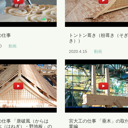
の仕事
トントン葺き（枌葺き（そ
き））
0
動画
2020.4.15
動画
の仕事 「唐破風（からは
宮大工の仕事 「垂木」の取
木（はねぎ）・野地板」の
業編