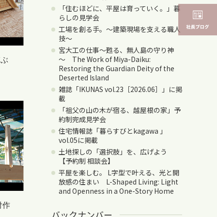
「住むほどに、平屋は育っていく。」暮
らしの見学会
工場を創る手。〜建築現場を支える職人
技〜
宮大工の仕事～甦る、無人島の守り神
～ The Work of Miya-Daiku:
ぎぶ
Restoring the Guardian Deity of the
Deserted Island
雑誌「IKUNAS vol.23［2026.06］」に掲
載
「祖父の山の木が宿る、越屋根の家」予
約制完成見学会
住宅情報誌「暮らすびとkagawa 」
vol.05に掲載
土地探しの「選択肢」を、広げよう
【予約制 相談会】
平屋を楽しむ。 L字型で叶える、光と開
放感の住まい L-Shaped Living: Light
and Openness in a One-Story Home
付作
バックナンバー