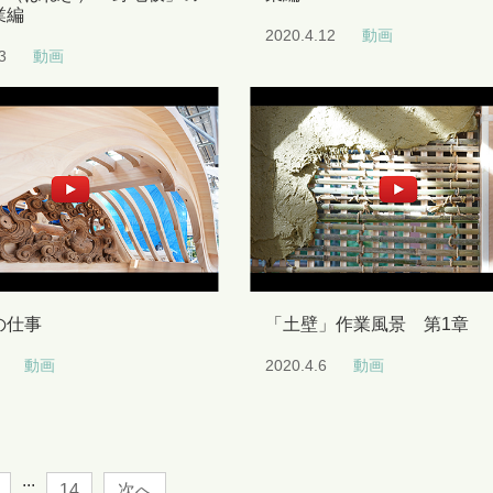
業編
2020.4.12
動画
3
動画
の仕事
「土壁」作業風景 第1章
動画
2020.4.6
動画
...
14
次へ