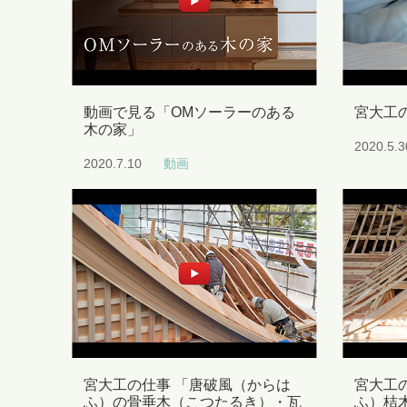
動画で見る「OMソーラーのある
宮大工
木の家」
2020.5.3
2020.7.10
動画
宮大工の仕事 「唐破風（からは
宮大工
ふ）の骨垂木（こつたるき）・瓦
ふ）桔