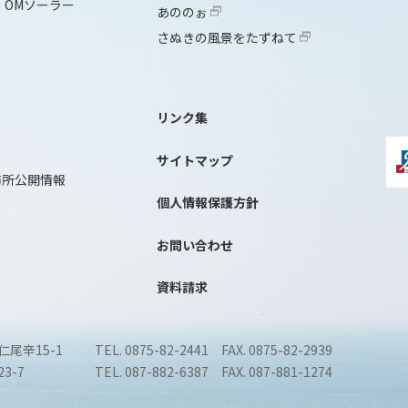
OMソーラー
あののぉ
さぬきの風景をたずねて
リンク集
サイトマップ
務所公開情報
個人情報保護方針
お問い合わせ
資料請求
仁尾辛15-1
TEL. 0875-82-2441 FAX. 0875-82-2939
3-7
TEL. 087-882-6387 FAX. 087-881-1274