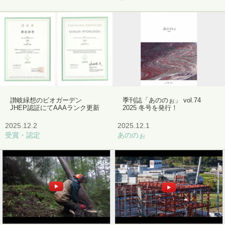
讃岐緑想のビオガーデン
季刊誌「あののぉ」 vol.74
JHEP認証にてAAAランク更新
2025 冬号を発行！
2025.12.2
2025.12.1
受賞・認定
あののぉ