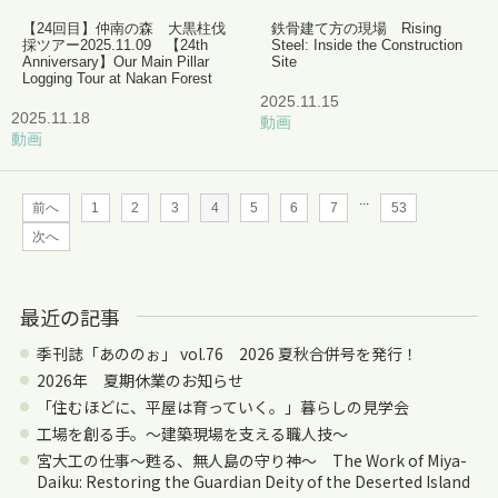
【24回目】仲南の森 大黒柱伐
鉄骨建て方の現場 Rising
採ツアー2025.11.09 【24th
Steel: Inside the Construction
Anniversary】Our Main Pillar
Site
Logging Tour at Nakan Forest
2025.11.15
2025.11.18
動画
動画
...
前へ
1
2
3
4
5
6
7
53
次へ
最近の記事
季刊誌「あののぉ」 vol.76 2026 夏秋合併号を発行！
2026年 夏期休業のお知らせ
「住むほどに、平屋は育っていく。」暮らしの見学会
工場を創る手。〜建築現場を支える職人技〜
宮大工の仕事～甦る、無人島の守り神～ The Work of Miya-
Daiku: Restoring the Guardian Deity of the Deserted Island