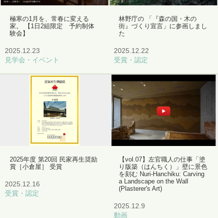
極寒の1月を、常春に変える
林野庁の 「『森の国・木の
家。 【1日2組限定 予約制体
街』づくり宣言」に参画しまし
験会】
た
2025.12.23
2025.12.22
見学会・イベント
受賞・認定
2025年度 第20回 民家再生奨励
【vol.07】左官職人の仕事「塗
賞［小倉屋］ 受賞
り版築（はんちく）」壁に景色
を刻む Nuri-Hanchiku: Carving
a Landscape on the Wall
2025.12.16
(Plasterer's Art)
受賞・認定
2025.12.9
動画