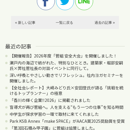
« 新しい記事
一覧に戻る
過去の記事 »
最近の記事
【開催報告】2026年度「菅組 安全大会」を開催しました！
瀬戸内の海辺で紡がれた、特別なひととき。建築家・堀部安嗣
氏×弊社菅社長の対談イベントに同行して。
深い呼吸とやさしい動きでリフレッシュ。社内ヨガセミナーを
開催しました。
【全社会レポート】大﨑みどり氏×安田登氏が語る「挑戦を続
けるトップランナー」の極意
「香川の輝く企業‼2026」に掲載されました
盲導犬が再び菅組へ。人を支える“もう一つの仕事”を知る時間
中学生が探求学習の一環で取材に来てくれました
Park KSB Annex「make SPACE」がAACA賞2025奨励賞を受賞
「第3回石積み甲子園」に菅組は協賛しました。