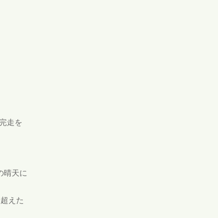
ら完走を
の晴天に
を超えた