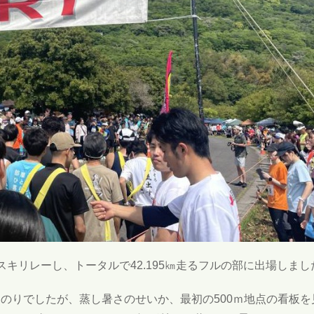
キリレーし、トータルで42.195㎞走るフルの部に出場しまし
のりでしたが、蒸し暑さのせいか、最初の500ｍ地点の看板を