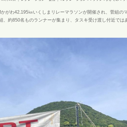
Mかがわ42.195㎞いくしまリレーマラソンが開催され、菅組の
9組、約850名ものランナーが集まり、タスキ受け渡し付近では