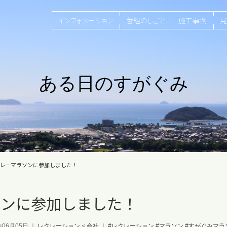
インフォメーション
菅組のしごと
施工事例
見
ある日のすがぐみ
リレーマラソンに参加しました！
ソンに参加しました！
年06月05日
｜
レクレーション
<
会社
｜
#レクレーション
#マラソン
#すがぐみマラ