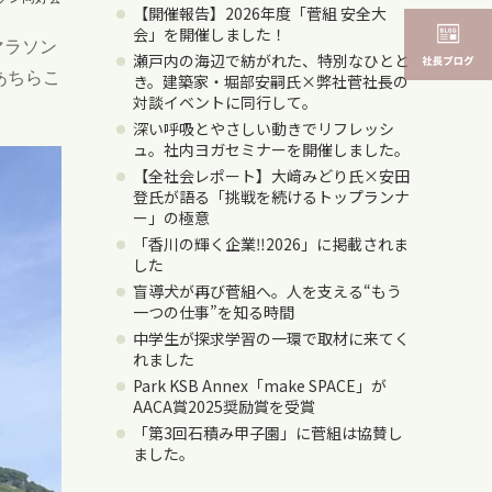
【開催報告】2026年度「菅組 安全大
会」を開催しました！
マラソン
瀬戸内の海辺で紡がれた、特別なひとと
あちらこ
き。建築家・堀部安嗣氏×弊社菅社長の
対談イベントに同行して。
深い呼吸とやさしい動きでリフレッシ
ュ。社内ヨガセミナーを開催しました。
【全社会レポート】大﨑みどり氏×安田
登氏が語る「挑戦を続けるトップランナ
ー」の極意
「香川の輝く企業‼2026」に掲載されま
した
盲導犬が再び菅組へ。人を支える“もう
一つの仕事”を知る時間
中学生が探求学習の一環で取材に来てく
れました
Park KSB Annex「make SPACE」が
AACA賞2025奨励賞を受賞
「第3回石積み甲子園」に菅組は協賛し
ました。