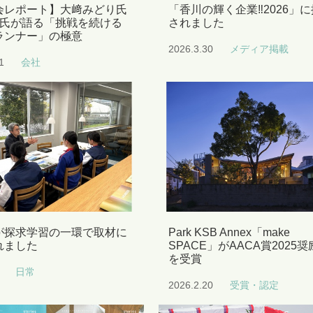
会レポート】大﨑みどり氏
「香川の輝く企業‼2026」
登氏が語る「挑戦を続ける
されました
ランナー」の極意
2026.3.30
メディア掲載
1
会社
が探求学習の一環で取材に
Park KSB Annex「make
れました
SPACE」がAACA賞2025
を受賞
日常
2026.2.20
受賞・認定