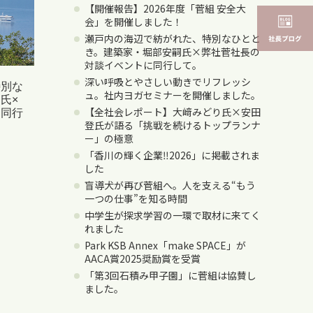
【開催報告】2026年度「菅組 安全大
会」を開催しました！
瀬戸内の海辺で紡がれた、特別なひとと
き。建築家・堀部安嗣氏×弊社菅社長の
対談イベントに同行して。
深い呼吸とやさしい動きでリフレッシ
特別な
ュ。社内ヨガセミナーを開催しました。
氏×
【全社会レポート】大﨑みどり氏×安田
に同行
登氏が語る「挑戦を続けるトップランナ
ー」の極意
「香川の輝く企業‼2026」に掲載されま
した
盲導犬が再び菅組へ。人を支える“もう
一つの仕事”を知る時間
中学生が探求学習の一環で取材に来てく
れました
Park KSB Annex「make SPACE」が
AACA賞2025奨励賞を受賞
「第3回石積み甲子園」に菅組は協賛し
ました。