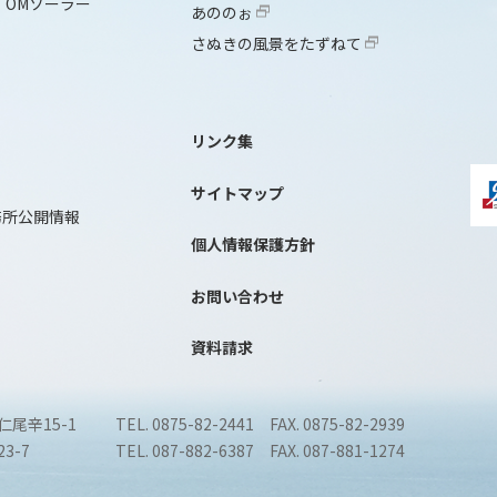
OMソーラー
あののぉ
さぬきの風景をたずねて
リンク集
サイトマップ
務所公開情報
個人情報保護方針
お問い合わせ
資料請求
仁尾辛15-1
TEL. 0875-82-2441 FAX. 0875-82-2939
3-7
TEL. 087-882-6387 FAX. 087-881-1274