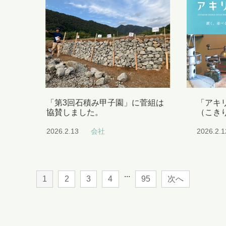
「第3回石積み甲子園」に菅組は
「アキリ
協賛しました。
（こき
2026.2.13
会社
2026.2.1
...
1
2
3
4
95
次へ