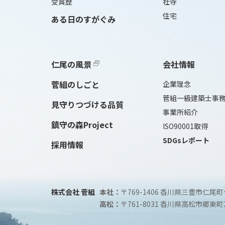
受賞歴
社寺
住宅
ある日のすがぐみ
仁尾の風景
会社情報
菅組のしごと
企業理念
菅組一級建築士事
見守りつづける品質
事業所紹介
鎮守の森Project
ISO90001取得
SDGsレポート
採用情報
株式会社 菅組
本社：
〒769-1406 香川県三豊市仁尾町
高松：
〒761-8031 香川県高松市郷東町2