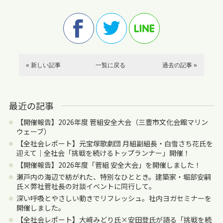
« 新しい記事
一覧に戻る
過去の記事 »
最近の記事
【開催報告】2026年度 菅組安全大会（三豊市文化会館マリン
ウェーブ）
【全社会レポート】元宝塚歌劇団 月組副組長・白雪さち花氏を
迎えて｜全社会「挑戦を続けるトップランナー」開催！
【開催報告】2026年度「菅組 安全大会」を開催しました！
瀬戸内の海辺で紡がれた、特別なひととき。建築家・堀部安嗣
氏×弊社菅社長の対談イベントに同行して。
深い呼吸とやさしい動きでリフレッシュ。社内ヨガセミナーを
開催しました。
【全社会レポート】大﨑みどり氏×安田登氏が語る「挑戦を続