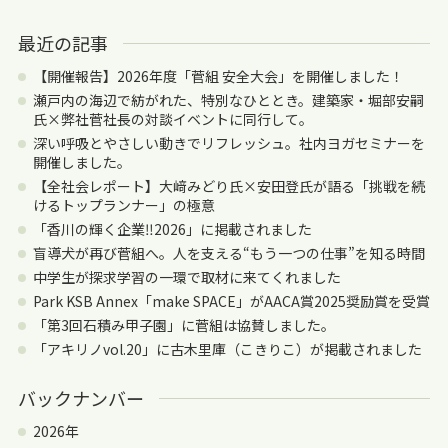
最近の記事
【開催報告】2026年度「菅組 安全大会」を開催しました！
瀬戸内の海辺で紡がれた、特別なひととき。建築家・堀部安嗣
氏×弊社菅社長の対談イベントに同行して。
深い呼吸とやさしい動きでリフレッシュ。社内ヨガセミナーを
開催しました。
【全社会レポート】大﨑みどり氏×安田登氏が語る「挑戦を続
けるトップランナー」の極意
「香川の輝く企業‼2026」に掲載されました
盲導犬が再び菅組へ。人を支える“もう一つの仕事”を知る時間
中学生が探求学習の一環で取材に来てくれました
Park KSB Annex「make SPACE」がAACA賞2025奨励賞を受賞
「第3回石積み甲子園」に菅組は協賛しました。
「アキリノvol.20」に古木里庫（こきりこ）が掲載されました
バックナンバー
2026年