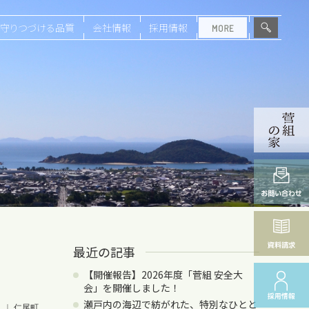
守りつづける品質
会社情報
採用情報
最近の記事
【開催報告】2026年度「菅組 安全大
会」を開催しました！
瀬戸内の海辺で紡がれた、特別なひとと
日
｜
仁尾町