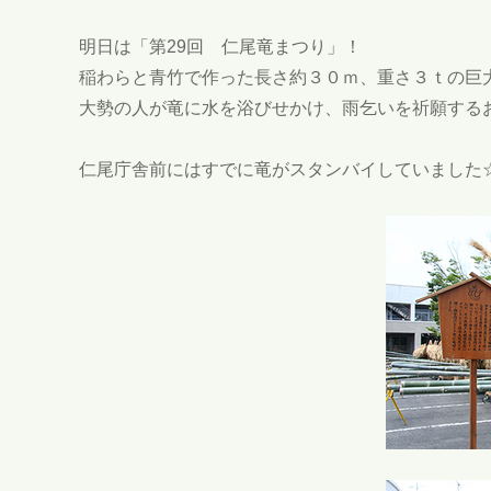
明日は「第29回 仁尾竜まつり」！
稲わらと青竹で作った長さ約３０ｍ、重さ３ｔの巨
大勢の人が竜に水を浴びせかけ、雨乞いを祈願する
仁尾庁舎前にはすでに竜がスタンバイしていました