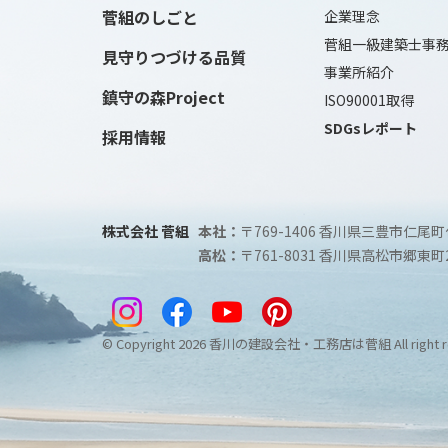
菅組のしごと
企業理念
菅組一級建築士事
見守りつづける品質
事業所紹介
鎮守の森Project
ISO90001取得
SDGsレポート
採用情報
株式会社 菅組
本社：
〒769-1406 香川県三豊市仁尾町
高松：
〒761-8031 香川県高松市郷東町2
© Copyright
2026
香川の建設会社・工務店は菅組
All right