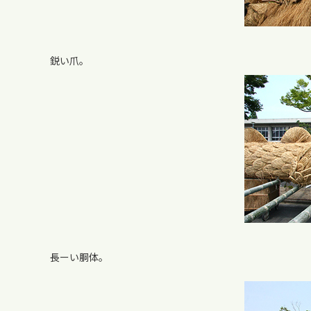
鋭い爪。
長ーい胴体。