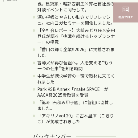
き。建築家・堀部安嗣氏×弊社菅社長の
対談イベントに同行して。
深い呼吸とやさしい動きでリフレッシ
ュ。社内ヨガセミナーを開催しました。
【全社会レポート】大﨑みどり氏×安田
登氏が語る「挑戦を続けるトップランナ
ー」の極意
「香川の輝く企業‼2026」に掲載されま
した
盲導犬が再び菅組へ。人を支える“もう
一つの仕事”を知る時間
中学生が探求学習の一環で取材に来てく
れました
Park KSB Annex「make SPACE」が
AACA賞2025奨励賞を受賞
「第3回石積み甲子園」に菅組は協賛し
ました。
「アキリノvol.20」に古木里庫（こきり
こ）が掲載されました
バックナンバー