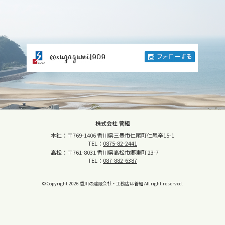
株式会社 菅組
本社：〒769-1406 香川県三豊市仁尾町仁尾辛15-1
TEL：
0875-82-2441
高松：〒761-8031 香川県高松市郷東町 23-7
TEL：
087-882-6387
© Copyright
2026
香川の建設会社・工務店は菅組
All right reserved.