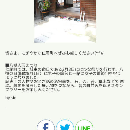
皆さま、にぎやかな仁尾町へぜひお越しください(^^)/
■八朔人形まつり
仁尾町では、城主の命日である3月3日にはひな祭りを行わず、八
朔の日(旧暦8月1日）に男子の節句と一緒に女子の雛節句を祝う
ようになりました。
歴史上の人物やおとぎ話の名場面を、石、砂、苔、草木などで 再
現。趣向を凝らした展示物を見ながら、昔の町並みを巡るスタン
プラリーをお楽しみください。
by sio
.