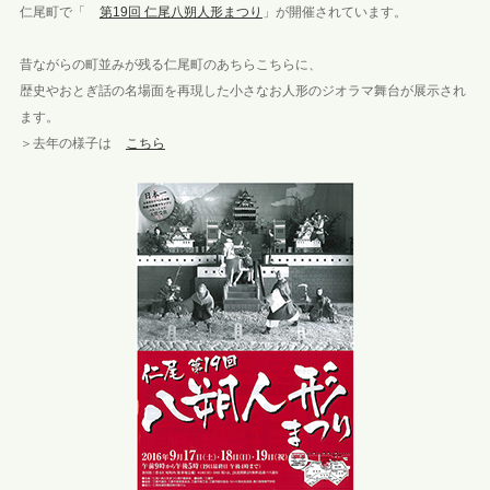
仁尾町で「
第19回 仁尾八朔人形まつり
」が開催されています。
昔ながらの町並みが残る仁尾町のあちらこちらに、
歴史やおとぎ話の名場面を再現した小さなお人形のジオラマ舞台が展示され
ます。
＞去年の様子は
こちら