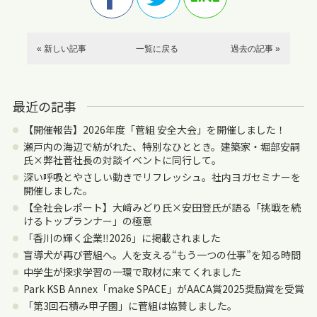
« 新しい記事
一覧に戻る
過去の記事 »
最近の記事
【開催報告】2026年度「菅組 安全大会」を開催しました！
瀬戸内の海辺で紡がれた、特別なひととき。建築家・堀部安嗣
氏×弊社菅社長の対談イベントに同行して。
深い呼吸とやさしい動きでリフレッシュ。社内ヨガセミナーを
開催しました。
【全社会レポート】大﨑みどり氏×安田登氏が語る「挑戦を続
けるトップランナー」の極意
「香川の輝く企業‼2026」に掲載されました
盲導犬が再び菅組へ。人を支える“もう一つの仕事”を知る時間
中学生が探求学習の一環で取材に来てくれました
Park KSB Annex「make SPACE」がAACA賞2025奨励賞を受賞
「第3回石積み甲子園」に菅組は協賛しました。