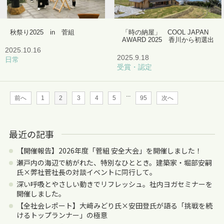
秋祭り2025 in 菅組
「時の納屋」 COOL JAPAN
AWARD 2025 香川から初選出
2025.10.16
2025.9.18
日常
受賞・認定
...
前へ
1
2
3
4
5
95
次へ
最近の記事
【開催報告】2026年度「菅組 安全大会」を開催しました！
瀬戸内の海辺で紡がれた、特別なひととき。建築家・堀部安嗣
氏×弊社菅社長の対談イベントに同行して。
深い呼吸とやさしい動きでリフレッシュ。社内ヨガセミナーを
開催しました。
【全社会レポート】大﨑みどり氏×安田登氏が語る「挑戦を続
けるトップランナー」の極意