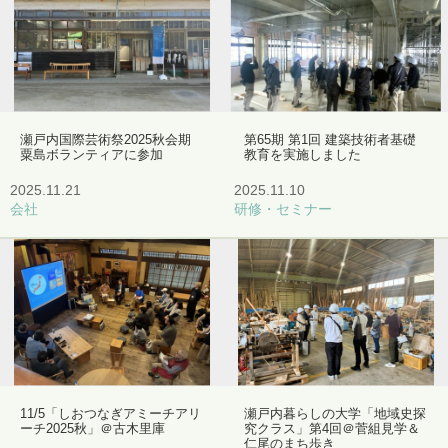
瀬戸内国際芸術祭2025秋会期
第65期 第1回 建築技術者基礎
粟島ボランティアに参加
教育を実施しました
2025.11.21
2025.11.10
会社
研修・セミナー
11/5「しおつなぎアミーチアリ
瀬戸内暮らしの大学「地域史探
ーチ2025秋」＠古木里庫
究クラス」第4回＠菅組見学＆
仁尾のまち歩き