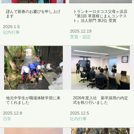
謹んで新春のお慶びを申し上げ
トランキーロタコス父母ヶ浜店
ます
『第1回 草屋根じまんコンテス
ト』法人部門 第2位 受賞
2026.1.5
2025.12.19
社内行事
受賞・認定
地元中学生が職場体験学習に来
2026年度入社 新卒採用の内定
てくれました
式を執り行いました
2025.12.8
2025.12.5
日常
社内行事