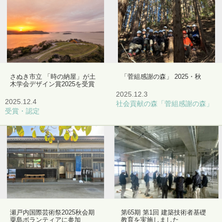
さぬき市立 「時の納屋」が土
「菅組感謝の森」 2025・秋
木学会デザイン賞2025を受賞
2025.12.3
2025.12.4
社会貢献の森「菅組感謝の森」
受賞・認定
瀬戸内国際芸術祭2025秋会期
第65期 第1回 建築技術者基礎
粟島ボランティアに参加
教育を実施しました