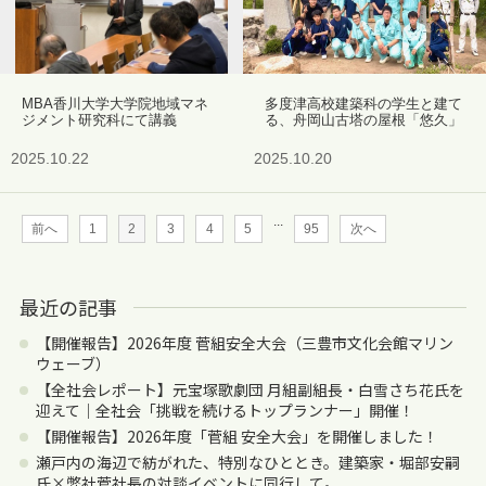
MBA香川大学大学院地域マネ
多度津高校建築科の学生と建て
ジメント研究科にて講義
る、舟岡山古塔の屋根「悠久」
2025.10.22
2025.10.20
...
前へ
1
2
3
4
5
95
次へ
最近の記事
【開催報告】2026年度 菅組安全大会（三豊市文化会館マリン
ウェーブ）
【全社会レポート】元宝塚歌劇団 月組副組長・白雪さち花氏を
迎えて｜全社会「挑戦を続けるトップランナー」開催！
【開催報告】2026年度「菅組 安全大会」を開催しました！
瀬戸内の海辺で紡がれた、特別なひととき。建築家・堀部安嗣
氏×弊社菅社長の対談イベントに同行して。